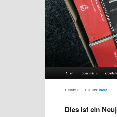
Hauptmenü
Start
über mich
arbeitsb
nadja
ARCHIV DES AUTORS:
Dies ist ein Ne