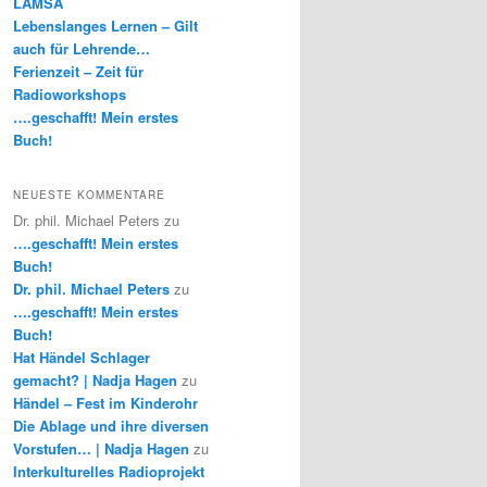
LAMSA
Lebenslanges Lernen – Gilt
auch für Lehrende…
Ferienzeit – Zeit für
Radioworkshops
….geschafft! Mein erstes
Buch!
NEUESTE KOMMENTARE
Dr. phil. Michael Peters
zu
….geschafft! Mein erstes
Buch!
Dr. phil. Michael Peters
zu
….geschafft! Mein erstes
Buch!
Hat Händel Schlager
gemacht? | Nadja Hagen
zu
Händel – Fest im Kinderohr
Die Ablage und ihre diversen
Vorstufen… | Nadja Hagen
zu
Interkulturelles Radioprojekt