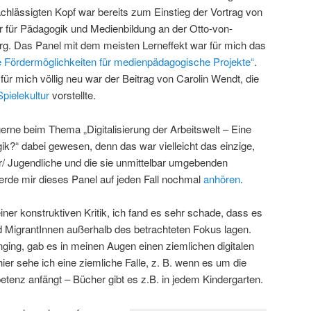
chlässigten Kopf war bereits zum Einstieg der Vortrag von
r für Pädagogik und Medienbildung an der Otto-von-
g. Das Panel mit dem meisten Lerneffekt war für mich das
 Fördermöglichkeiten für medienpädagogische Projekte“
.
ür mich völlig neu war der Beitrag von Carolin Wendt, die
Spielekultur
vorstellte.
erne beim Thema „Digitalisierung der Arbeitswelt – Eine
k?“ dabei gewesen, denn das war vielleicht das einzige,
r/ Jugendliche und die sie unmittelbar umgebenden
werde mir dieses Panel auf jeden Fall nochmal
anhören
.
ner konstruktiven Kritik, ich fand es sehr schade, dass es
 MigrantInnen außerhalb des betrachteten Fokus lagen.
ging, gab es in meinen Augen einen ziemlichen digitalen
 hier sehe ich eine ziemliche Falle, z. B. wenn es um die
enz anfängt – Bücher gibt es z.B. in jedem Kindergarten.