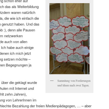
ng schon eher auf
ich das als Weiterbildung
otzdem waren natürlich
 die wie ich einfach die
 genutzt haben. Und das
b :), denn alle Pausen
zum netzwerken
de auch von allen
Ich habe auch einige
enen ich mich jetzt
ung setzen möchte –
hen Begegnungen ja
Sammlung von Forderungen
 über die geklagt wurde
und Ideen nach zwei Tagen.
ulen mit Internet und
hlt zehn Jahren),
ung von LehrerInnen im
lechte Bezahlung der freien Medienpädagogen, … – aber