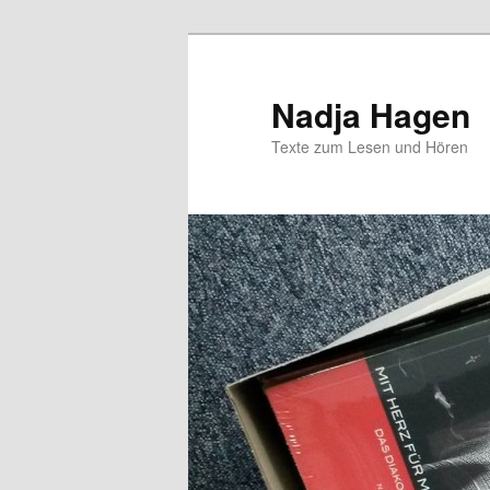
Zum
Zum
Inhalt
sekundären
wechseln
Inhalt
Nadja Hagen
wechseln
Texte zum Lesen und Hören