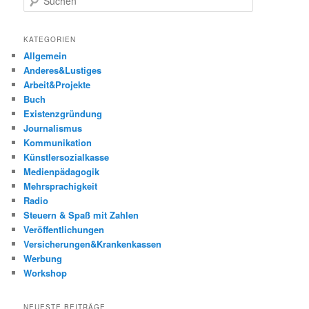
u
c
h
KATEGORIEN
e
Allgemein
n
Anderes&Lustiges
Arbeit&Projekte
Buch
Existenzgründung
Journalismus
Kommunikation
Künstlersozialkasse
Medienpädagogik
Mehrsprachigkeit
Radio
Steuern & Spaß mit Zahlen
Veröffentlichungen
Versicherungen&Krankenkassen
Werbung
Workshop
NEUESTE BEITRÄGE