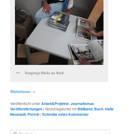
Neugierige Blicke ins Buch
Weiterlesen
→
Veröffentlicht unter
Arbeit&Projekte
,
Journalismus
,
Veröffentlichungen
|
Verschlagwortet mit
Bildband
,
Buch
,
Halle
Neustadt
,
Porträt
|
Schreibe einen Kommentar
S