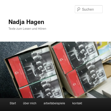
Zum
Zum
Inhalt
sekundären
Such
wechseln
Inhalt
wechseln
Nadja Hagen
Texte zum Lesen und Hören
Hauptmenü
Start
über mich
arbeitsbeispiele
kontakt