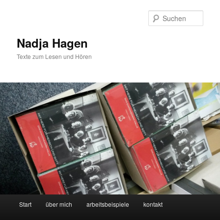
Zum
Inhalt
Such
wechseln
Nadja Hagen
Texte zum Lesen und Hören
Hauptmenü
Start
über mich
arbeitsbeispiele
kontakt