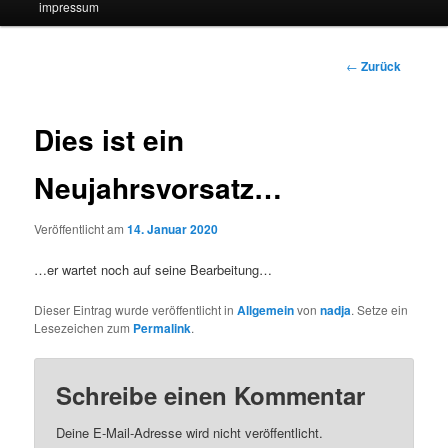
impressum
Beitrags-
←
Zurück
Navigation
Dies ist ein
Neujahrsvorsatz…
Veröffentlicht am
14. Januar 2020
…er wartet noch auf seine Bearbeitung…
Dieser Eintrag wurde veröffentlicht in
Allgemein
von
nadja
. Setze ein
Lesezeichen zum
Permalink
.
Schreibe einen Kommentar
Deine E-Mail-Adresse wird nicht veröffentlicht.