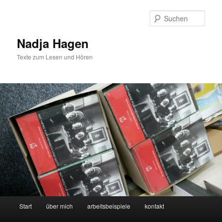
Zum
Zum
Inhalt
sekundären
Such
wechseln
Inhalt
wechseln
Nadja Hagen
Texte zum Lesen und Hören
Hauptmenü
Start
über mich
arbeitsbeispiele
kontakt