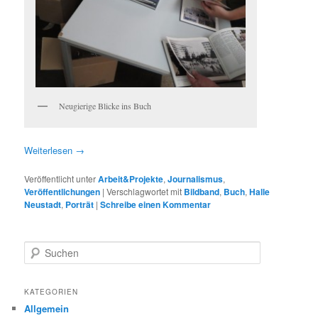
Neugierige Blicke ins Buch
Weiterlesen
→
Veröffentlicht unter
Arbeit&Projekte
,
Journalismus
,
Veröffentlichungen
|
Verschlagwortet mit
Bildband
,
Buch
,
Halle
Neustadt
,
Porträt
|
Schreibe einen Kommentar
S
u
c
h
KATEGORIEN
e
Allgemein
n