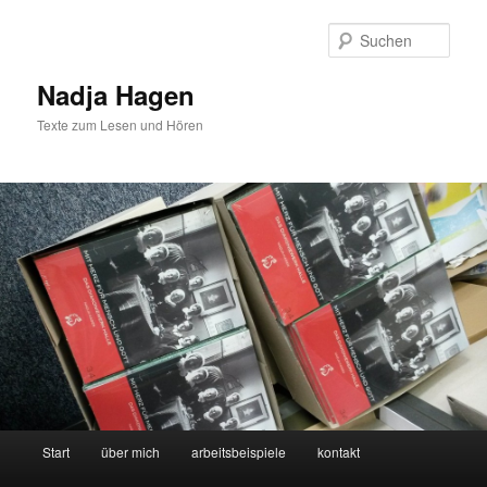
Zum
Zum
Inhalt
sekundären
Such
wechseln
Inhalt
wechseln
Nadja Hagen
Texte zum Lesen und Hören
Hauptmenü
Start
über mich
arbeitsbeispiele
kontakt