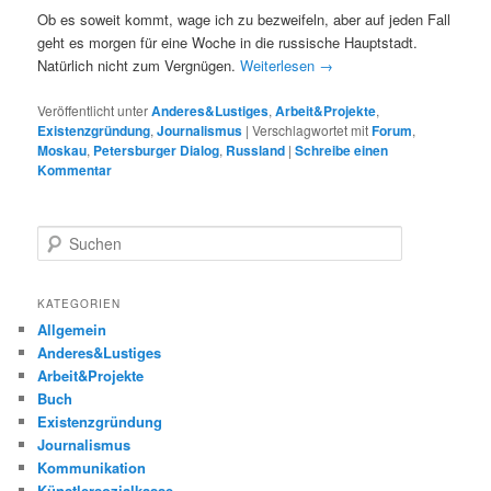
Ob es soweit kommt, wage ich zu bezweifeln, aber auf jeden Fall
geht es morgen für eine Woche in die russische Hauptstadt.
Natürlich nicht zum Vergnügen.
Weiterlesen
→
Veröffentlicht unter
Anderes&Lustiges
,
Arbeit&Projekte
,
Existenzgründung
,
Journalismus
|
Verschlagwortet mit
Forum
,
Moskau
,
Petersburger Dialog
,
Russland
|
Schreibe einen
Kommentar
S
u
c
h
KATEGORIEN
e
Allgemein
n
Anderes&Lustiges
Arbeit&Projekte
Buch
Existenzgründung
Journalismus
Kommunikation
Künstlersozialkasse