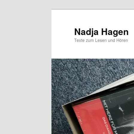
Zum
Zum
Inhalt
sekundären
wechseln
Inhalt
Nadja Hagen
wechseln
Texte zum Lesen und Hören