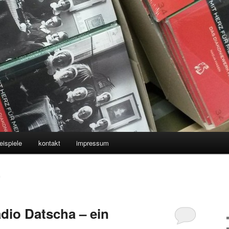
eispiele
kontakt
impressum
G
dio Datscha – ein