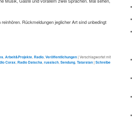
he Musik, Gäste und vorallem zwei Sprachen. Mal sehen,
h reinhören. Rückmeldungen jeglicher Art sind unbedingt
es
,
Arbeit&Projekte
,
Radio
,
Veröffentlichungen
|
Verschlagwortet mit
dio Corax
,
Radio Datscha
,
russisch
,
Sendung
,
Tatarstan
|
Schreibe