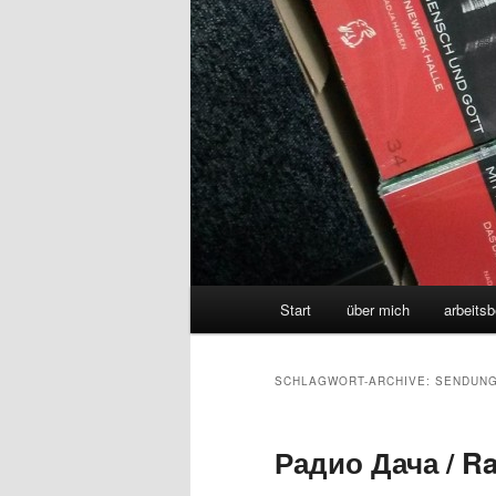
Hauptmenü
Start
über mich
arbeitsb
SCHLAGWORT-ARCHIVE:
SENDUN
Радио Дача / Ra