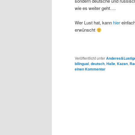
sondern deutsche und russisc
wie es weiter geht….
Wer Lust hat, kann
hier
einfac
erwünscht
Veröffentlicht unter
Anderes&Lustig
bilingual
,
deutsch
,
Halle
,
Kazan
,
Ra
einen Kommentar