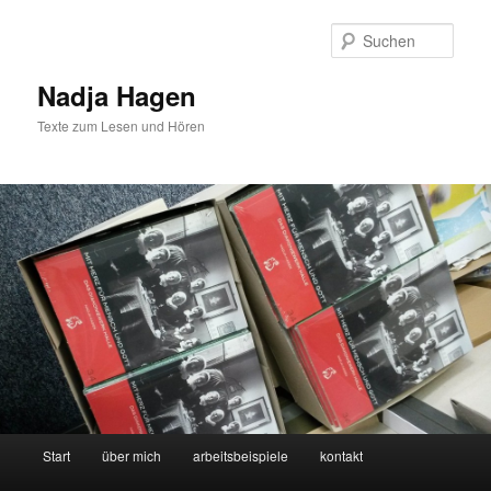
Zum
Zum
Inhalt
sekundären
Such
wechseln
Inhalt
wechseln
Nadja Hagen
Texte zum Lesen und Hören
Hauptmenü
Start
über mich
arbeitsbeispiele
kontakt