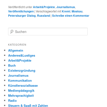
Veröffentlicht unter
Arbeit&Projekte
,
Journalismus
,
Veröffentlichungen
|
Verschlagwortet mit
Kreml
,
Moskau
,
Petersburger Dialog
,
Russland
|
Schreibe einen Kommentar
S
u
c
h
KATEGORIEN
e
Allgemein
n
Anderes&Lustiges
Arbeit&Projekte
Buch
Existenzgründung
Journalismus
Kommunikation
Künstlersozialkasse
Medienpädagogik
Mehrsprachigkeit
Radio
Steuern & Spaß mit Zahlen