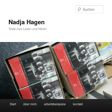
Zum
Inhalt
Such
wechseln
Nadja Hagen
Texte zum Lesen und Hören
Hauptmenü
Start
über mich
arbeitsbeispiele
kontakt