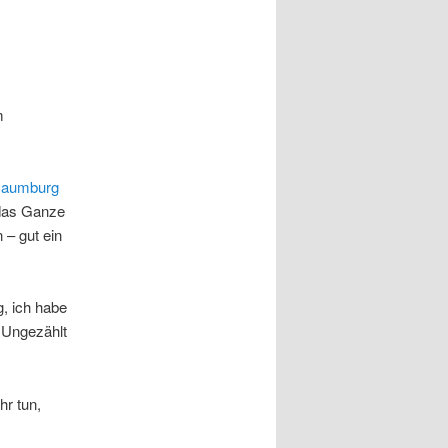
m
Naumburg
 das Ganze
 – gut ein
, ich habe
 Ungezählt
r tun,