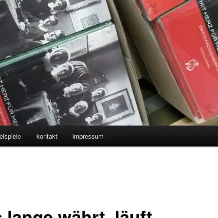
eispiele
kontakt
impressum
 lange währt, läuft