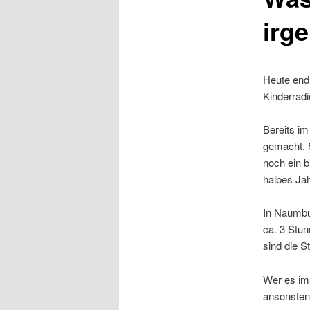
irg
Heute endl
Kinderrad
Bereits i
gemacht. 
noch ein b
halbes Jah
In Naumbu
ca. 3 Stun
sind die S
Wer es im
ansonsten